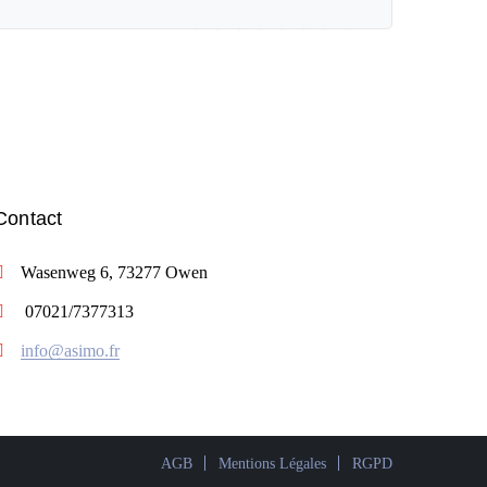
Contact
Wasenweg 6, 73277 Owen
07021/7377313
info@asimo.fr
AGB
Mentions Légales
RGPD