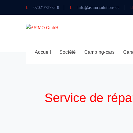
07021/73773-0
info@asimo-solutions.de
Accueil
Société
Camping-cars
Car
Service de répa